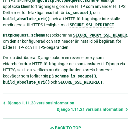
HTTPS, skulle
django.http.HttpRequest.scheme
felaktigt
upptäcka klientförfrågningar gjorda via HTTP som använder HTTPS.
Detta medför felaktiga resultat för
is_secure()
, och
build_absolute_uri()
, och att HTTP-förfrågningar inte skulle
omdirigeras till HTTPS i enlighet med
SECURE_SSL_REDIRECT
.
HttpRequest.scheme
respekterar nu
SECURE_PROXY_SSL_HEADER
,
om den är konfigurerad och rätt header är inställd på begäran, för
både HTTP- och HTTPS-begäranden.
Om du distribuerar Django bakom en reverse-proxy som
vidarebefordrar HTTP-förfrågningar och som ansluter till Django via
HTTPS, se till att verifiera att din applikation korrekt hanterar
kodvägar som förlitar sig på
scheme
,
is_secure()
,
build_absolute_uri()
och
SECURE_SSL_REDIRECT
.
Föregående
Django 1.11.23 versionsinformation
sida
Django 1.11.21 versionsinformation
och
nästa
BACK TO TOP
sida