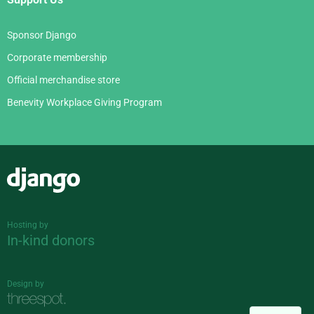
Sponsor Django
Corporate membership
Official merchandise store
Benevity Workplace Giving Program
Django
Hosting by
In-kind donors
Design by