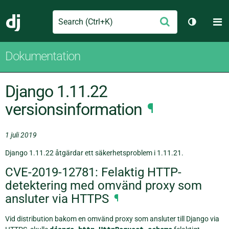
Search
M
Skicka
Django
Växla tem
Dokumentation
Django 1.11.22
versionsinformation
¶
1 juli 2019
Django 1.11.22 åtgärdar ett säkerhetsproblem i 1.11.21.
CVE-2019-12781: Felaktig HTTP-
detektering med omvänd proxy som
ansluter via HTTPS
¶
Vid distribution bakom en omvänd proxy som ansluter till Django via