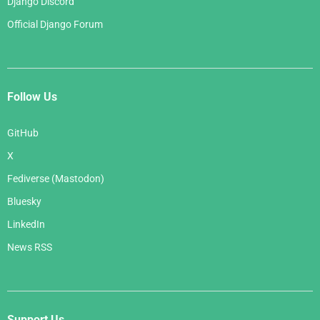
Django Discord
Official Django Forum
Follow Us
GitHub
X
Fediverse (Mastodon)
Bluesky
LinkedIn
News RSS
Support Us