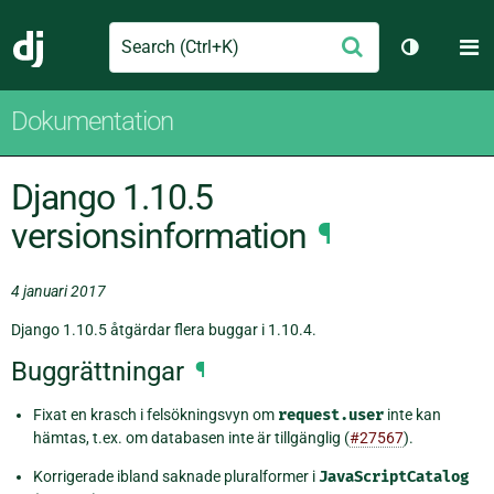
Search
M
Skicka
Django
Växla tem
Dokumentation
Django 1.10.5
versionsinformation
¶
4 januari 2017
Django 1.10.5 åtgärdar flera buggar i 1.10.4.
Buggrättningar
¶
Fixat en krasch i felsökningsvyn om
request.user
inte kan
hämtas, t.ex. om databasen inte är tillgänglig (
#27567
).
Korrigerade ibland saknade pluralformer i
JavaScriptCatalog