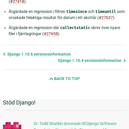
(
#27418
).
Åtgärdade en regression i filtren
timesince
och
timeuntil
som
orsakade felaktiga resultat för datum i ett skottår (
#27637
).
Åtgärdade en regression där
collectstatic
skrev över nyare
filer i fjärrlagringar (
#27658
).
Föregående
Django 1.10.6 versionsinformation
sida
Django 1.10.4 versionsinformation
och
nästa
BACK TO TOP
sida
Stöd Django!
Ytterligare
information
Dr. Todd Shatkin donerade till Django Software