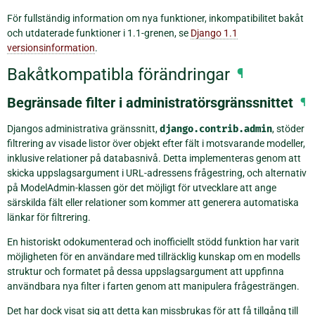
För fullständig information om nya funktioner, inkompatibilitet bakåt
och utdaterade funktioner i 1.1-grenen, se
Django 1.1
versionsinformation
.
Bakåtkompatibla förändringar
¶
Begränsade filter i administratörsgränssnittet
¶
Djangos administrativa gränssnitt,
django.contrib.admin
, stöder
filtrering av visade listor över objekt efter fält i motsvarande modeller,
inklusive relationer på databasnivå. Detta implementeras genom att
skicka uppslagsargument i URL-adressens frågestring, och alternativ
på ModelAdmin-klassen gör det möjligt för utvecklare att ange
särskilda fält eller relationer som kommer att generera automatiska
länkar för filtrering.
En historiskt odokumenterad och inofficiellt stödd funktion har varit
möjligheten för en användare med tillräcklig kunskap om en modells
struktur och formatet på dessa uppslagsargument att uppfinna
användbara nya filter i farten genom att manipulera frågesträngen.
Det har dock visat sig att detta kan missbrukas för att få tillgång till