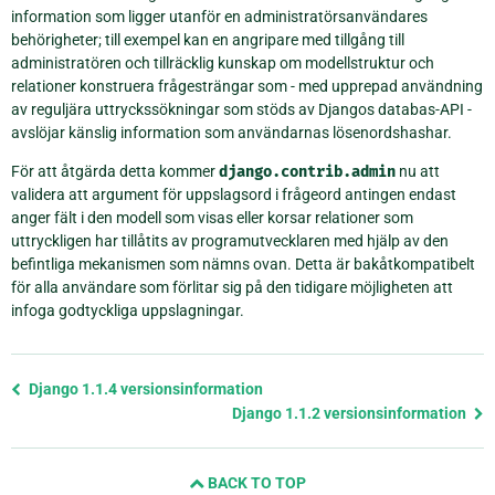
information som ligger utanför en administratörsanvändares
behörigheter; till exempel kan en angripare med tillgång till
administratören och tillräcklig kunskap om modellstruktur och
relationer konstruera frågesträngar som - med upprepad användning
av reguljära uttryckssökningar som stöds av Djangos databas-API -
avslöjar känslig information som användarnas lösenordshashar.
För att åtgärda detta kommer
django.contrib.admin
nu att
validera att argument för uppslagsord i frågeord antingen endast
anger fält i den modell som visas eller korsar relationer som
uttryckligen har tillåtits av programutvecklaren med hjälp av den
befintliga mekanismen som nämns ovan. Detta är bakåtkompatibelt
för alla användare som förlitar sig på den tidigare möjligheten att
infoga godtyckliga uppslagningar.
Föregående
Django 1.1.4 versionsinformation
sida
Django 1.1.2 versionsinformation
och
nästa
BACK TO TOP
sida