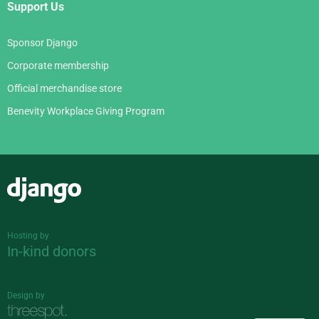
Support Us
Sponsor Django
Corporate membership
Official merchandise store
Benevity Workplace Giving Program
Django
Hosting by
In-kind donors
Design by