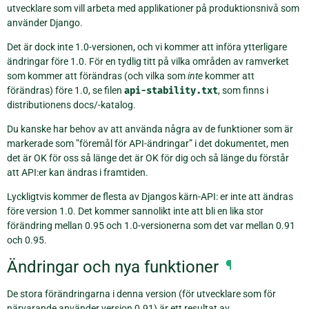
utvecklare som vill arbeta med applikationer på produktionsnivå som
använder Django.
Det är dock inte 1.0-versionen, och vi kommer att införa ytterligare
ändringar före 1.0. För en tydlig titt på vilka områden av ramverket
som kommer att förändras (och vilka som
inte
kommer att
förändras) före 1.0, se filen
api-stability.txt
, som finns i
distributionens docs/-katalog.
Du kanske har behov av att använda några av de funktioner som är
markerade som ”föremål för API-ändringar” i det dokumentet, men
det är OK för oss så länge det är OK för dig och så länge du förstår
att API:er kan ändras i framtiden.
Lyckligtvis kommer de flesta av Djangos kärn-API: er inte att ändras
före version 1.0. Det kommer sannolikt inte att bli en lika stor
förändring mellan 0.95 och 1.0-versionerna som det var mellan 0.91
och 0.95.
Ändringar och nya funktioner
¶
De stora förändringarna i denna version (för utvecklare som för
närvarande använder version 0.91) är ett resultat av