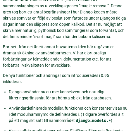
sammanslagningen av utvecklingsgrenen ”magic-removal”. Denna
gren tog bort ett antal begränsningar i hur Django-koden måste
skrivas som var en följd av beslut som fattades under Djangos tidiga
dagar, innan den släpptes som öppen källkod. Det är nu möjligt att
skriva mer naturlig, pythonisk kod som fungerar som förväntat, och
det finns mindre ”svart magi” som händer bakom kulisserna.
Bortsett från det är ett annat huvudtema i den här utgåvan en
dramatisk ökning av användbarheten. Vi har gjort otaliga
förbättringar av felmeddelanden, dokumentation etc. för att
förbättra livskvaliteten för utvecklare.
De nya funktioner och ändringar som introducerades i 0.95
inkluderar:
Django använder nu ett mer konsekvent och naturligt
filtreringsgränssnitt för att hämta objekt från databasen.
Användardefinierade modeller, funktioner och konstanter visas nu
i det modulnamnrymd de definierades i. (Tidigare överfördes allt
på ett magiskt sätt till namnområdet
django.models.*
)
Vissa valfria applikationer, såsom FlatPage, Sites och Redirects,