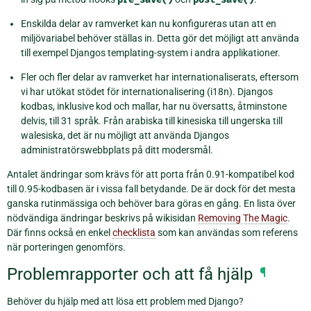
Enskilda delar av ramverket kan nu konfigureras utan att en
miljövariabel behöver ställas in. Detta gör det möjligt att använda
till exempel Djangos templating-system i andra applikationer.
Fler och fler delar av ramverket har internationaliserats, eftersom
vi har utökat stödet för internationalisering (i18n). Djangos
kodbas, inklusive kod och mallar, har nu översatts, åtminstone
delvis, till 31 språk. Från arabiska till kinesiska till ungerska till
walesiska, det är nu möjligt att använda Djangos
administratörswebbplats på ditt modersmål.
Antalet ändringar som krävs för att porta från 0.91-kompatibel kod
till 0.95-kodbasen är i vissa fall betydande. De är dock för det mesta
ganska rutinmässiga och behöver bara göras en gång. En lista över
nödvändiga ändringar beskrivs på wikisidan
Removing The Magic
.
Där finns också en enkel
checklista
som kan användas som referens
när porteringen genomförs.
Problemrapporter och att få hjälp
¶
Behöver du hjälp med att lösa ett problem med Django?