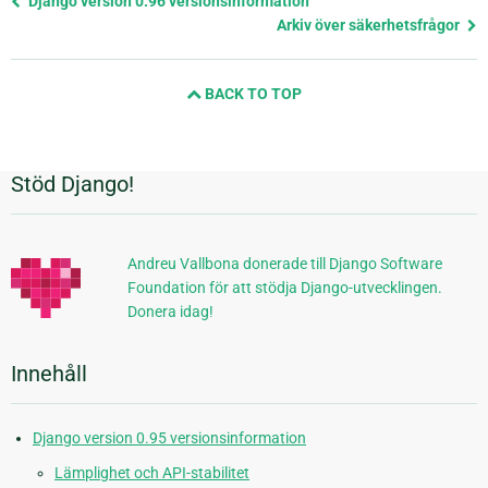
Django version 0.96 versionsinformation
sida
Arkiv över säkerhetsfrågor
och
nästa
BACK TO TOP
sida
Stöd Django!
Ytterligare
information
Andreu Vallbona donerade till Django Software
Foundation för att stödja Django-utvecklingen.
Donera idag!
Innehåll
Django version 0.95 versionsinformation
Lämplighet och API-stabilitet