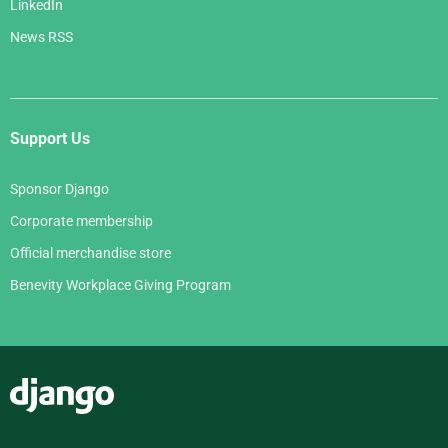
LinkedIn
News RSS
Support Us
Sponsor Django
Corporate membership
Official merchandise store
Benevity Workplace Giving Program
Django