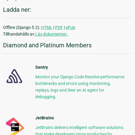
Ladda ner:
Offline (Django 5.2):
HTML
|
PDF
|
ePub
Tillhandahålls av
Läs dokumenten
.
Diamond and Platinum Members
Sentry
Monitor your Django Code Resolve performance
bottlenecks and errors using monitoring,
replays, logs and Seer an AI agent for
debugging.
JetBrains
JetBrains delivers intelligent software solutions
that make developers more productive by