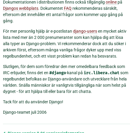
Dokumentationen i distributionen finns också tillgänglig
online
på
Djangos webbplats
. Dokumentet
FAQ
rekommenderas särskilt,
eftersom det innehåller ett antal frågor som kommer upp gång på
gång.
För mer personlig hjälp är e-postlistan
django-users
en mycket aktiv
lista med mer än 2 000 prenumeranter som kan hjälpa dig att lösa
alla typer av Django-problem. Vi rekommenderar dock att du söker i
arkiven först, eftersom många vanliga frågor dyker upp med viss
regelbundenhet, och ett visst problem kan redan ha besvarats.
Slutligen, för dem som föredrar den mer omedelbara feedback som
IRC erbjuder, finns det en
#django
-kanal på
irc.libera.chat
som
regelbundet befolkas av Django-användare och utvecklare från hela
världen. Snälla människor är vanligtvis tillgängliga när som helst på
dygnet - för att hjälpa till eller bara för att chatta.
Tack för att du använder Django!
Django-teamet juli 2006
Föregående