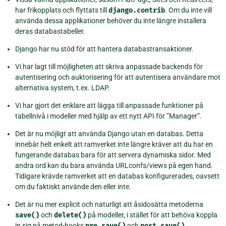
har frikopplats och flyttats till
django.contrib
. Om du inte vill
använda dessa applikationer behöver du inte längre installera
deras databastabeller.
Django har nu stöd för att hantera databastransaktioner.
Vi har lagt till möjligheten att skriva anpassade backends för
autentisering och auktorisering för att autentisera användare mot
alternativa system, t.ex. LDAP.
Vi har gjort det enklare att lägga till anpassade funktioner på
tabellnivå i modeller med hjälp av ett nytt API för ”Manager”.
Det är nu möjligt att använda Django utan en databas. Detta
innebär helt enkelt att ramverket inte längre kräver att du har en
fungerande databas bara för att servera dynamiska sidor. Med
andra ord kan du bara använda URLconfs/views på egen hand.
Tidigare krävde ramverket att en databas konfigurerades, oavsett
om du faktiskt använde den eller inte.
Det är nu mer explicit och naturligt att åsidosätta metoderna
save()
och
delete()
på modeller, i stället för att behöva koppla
in sig på metod-hooks
pre_save()
och
post_save()
.